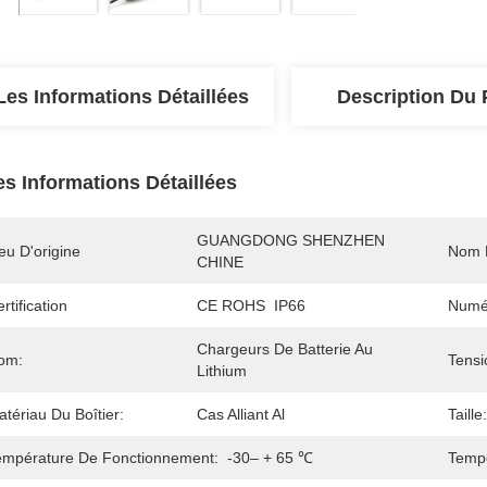
Les Informations Détaillées
Description Du 
es Informations Détaillées
GUANGDONG SHENZHEN 
eu D'origine
Nom 
CHINE
rtification
CE ROHS  IP66
Numé
Chargeurs De Batterie Au 
om:
Tensi
Lithium
tériau Du Boîtier:
Cas Alliant Al
Taille:
empérature De Fonctionnement:
-30– + 65 ℃
Tempé