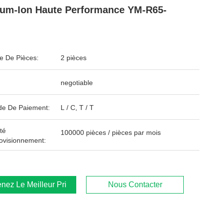
ium-Ion Haute Performance YM-R65-
 De Pièces:
2 pièces
negotiable
e De Paiement:
L / C, T / T
té
100000 pièces / pièces par mois
ovisionnement:
nez Le Meilleur Prix
Nous Contacter