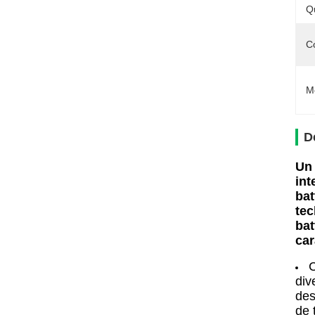
Q
C
M
D
Un 
int
bat
tec
bat
car
C
div
des
de 