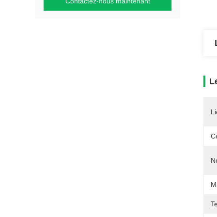
Contactez-nous maintenant
L
Li
Ce
N
Ma
T