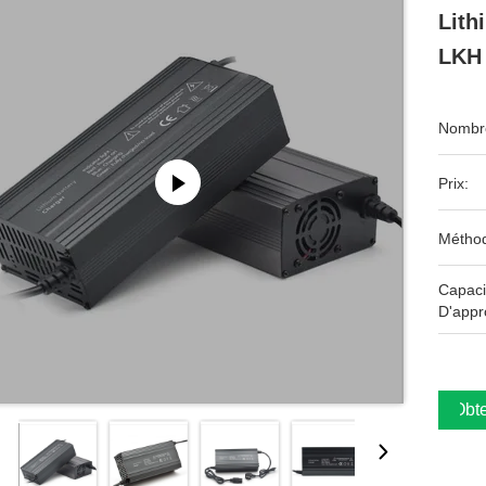
Lith
LKH
Nombre
Prix:
Méthod
Capaci
D'appr
Obte