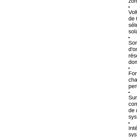
zon
Vol
de 
sél
sol
Sor
d'o
rés
dom
Fon
cha
pen
Sur
con
de 
sys
Int
sys