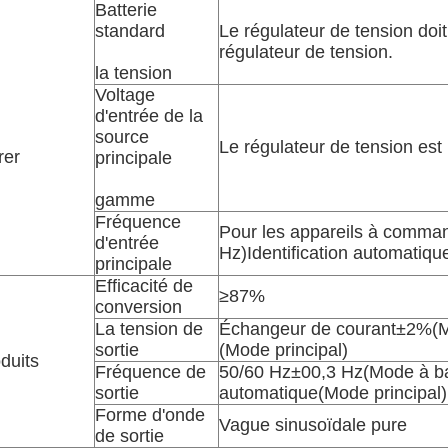
Batterie
standard
Le régulateur de tension doit
régulateur de tension.
la tension
Voltage
d'entrée de la
source
Le régulateur de tension est u
rer
principale
gamme
Fréquence
Pour les appareils à comma
d'entrée
Hz
)
Identification automatiqu
principale
Efficacité de
≥
87%
conversion
La tension de
Échangeur de courant
±
2%
(
M
sortie
(
Mode principal
)
duits
Fréquence de
50/60 Hz
±
00,3 Hz
(
Mode à ba
sortie
automatique
(
Mode principal
)
Forme d'onde
Vague sinusoïdale pure
de sortie