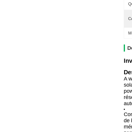
Q
C
M
D
In
De
A w
sol
pow
rés
aut
Con
de 
mén