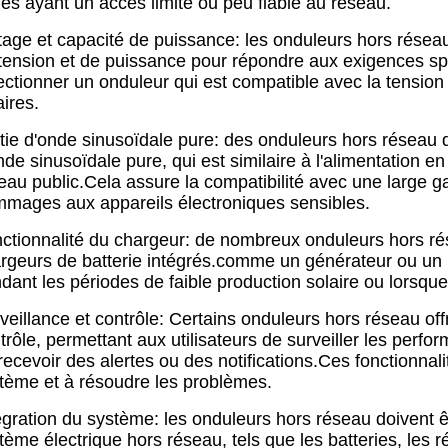
es ayant un accès limité ou peu fiable au réseau.
tage et capacité de puissance: les onduleurs hors réseau
tension et de puissance pour répondre aux exigences spé
ectionner un onduleur qui est compatible avec la tension
aires.
tie d'onde sinusoïdale pure: des onduleurs hors réseau 
nde sinusoïdale pure, qui est similaire à l'alimentation e
eau public.Cela assure la compatibilité avec une large g
mages aux appareils électroniques sensibles.
ctionnalité du chargeur: de nombreux onduleurs hors ré
rgeurs de batterie intégrés.comme un générateur ou un ré
dant les périodes de faible production solaire ou lorsque
veillance et contrôle: Certains onduleurs hors réseau off
trôle, permettant aux utilisateurs de surveiller les perf
recevoir des alertes ou des notifications.Ces fonctionnalit
tème et à résoudre les problèmes.
égration du système: les onduleurs hors réseau doivent 
tème électrique hors réseau, tels que les batteries, les 