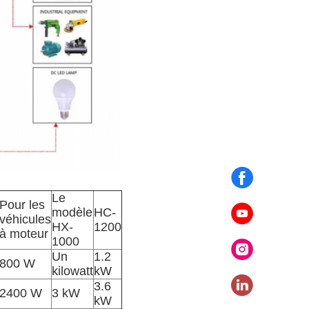
Le
Pour les
modèle
HC-
véhicules
HX-
1200
à moteur
1000
Un
1.2
800 W
kilowatt
kW
3.6
2400 W
3 kW
kW