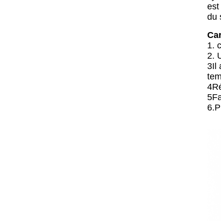
est
du 
Car
1. 
2. 
3Il
tem
4Ré
5Fa
6.P