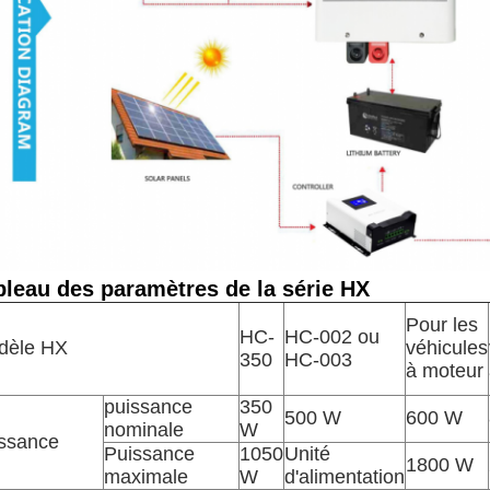
bleau des paramètres de la série HX
Pour les
HC-
HC-002 ou
dèle HX
véhicules
350
HC-003
à moteur
puissance
350
500 W
600 W
nominale
W
ssance
Puissance
1050
Unité
1800 W
maximale
W
d'alimentation