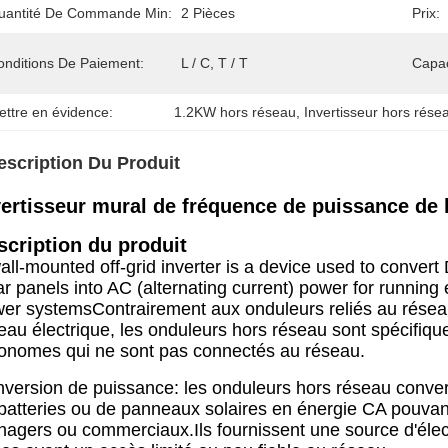
uantité De Commande Min:
2 Pièces
Prix:
onditions De Paiement:
L / C, T / T
Capac
ettre en évidence:
1.2KW hors réseau
, 
Invertisseur hors rés
escription Du Produit
vertisseur mural de fréquence de puissance de 
scription du produit
all-mounted off-grid inverter is a device used to convert 
ar panels into AC (alternating current) power for running e
er systemsContrairement aux onduleurs reliés au réseau
eau électrique, les onduleurs hors réseau sont spécifiq
onomes qui ne sont pas connectés au réseau.
version de puissance: les onduleurs hors réseau convert
batteries ou de panneaux solaires en énergie CA pouvant 
agers ou commerciaux.Ils fournissent une source d'électr