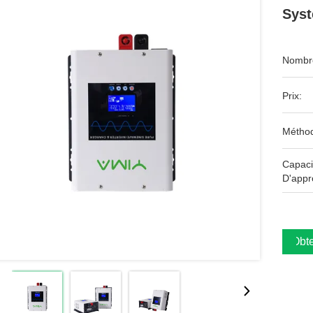
Syst
Nombre
Prix:
Méthod
Capaci
D'appr
Obte