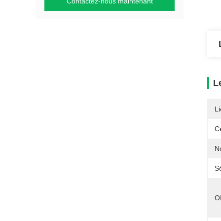
Contactez-nous maintenant
L
Li
Ce
N
Sé
O