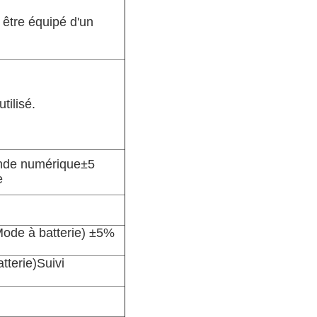
 être équipé d'un
tilisé.
nde numérique
±
5
e
ode à batterie
) ±
5%
tterie
)
Suivi