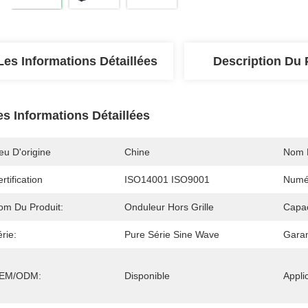
Les Informations Détaillées
Description Du 
es Informations Détaillées
eu D'origine
Chine
Nom 
rtification
ISO14001 ISO9001
Numé
om Du Produit:
Onduleur Hors Grille
Capac
rie:
Pure Série Sine Wave
Garan
EM/ODM:
Disponible
Appli