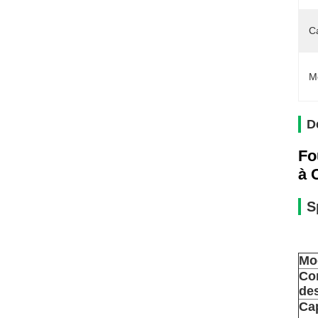
C
M
D
Fo
à 
S
Mo
Co
des
Ca