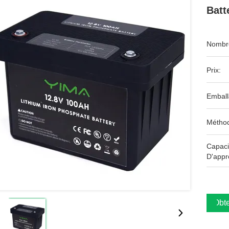
Batt
Nombre
Prix:
Emball
Méthod
Capaci
D'appr
Obte