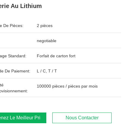
erie Au Lithium
 De Pièces:
2 pièces
negotiable
age Standard:
Forfait de carton fort
e De Paiement:
L / C, T / T
té
100000 pièces / pièces par mois
ovisionnement:
nez Le Meilleur Prix
Nous Contacter