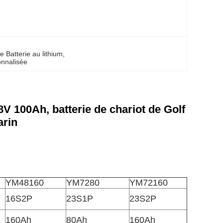
 
e Batterie au lithium
, 
onnalisée
8V 100Ah, batterie de chariot de Golf
arin
YM48160
YM7280
YM72160
16S2P
23S1P
23S2P
160Ah
80Ah
160Ah