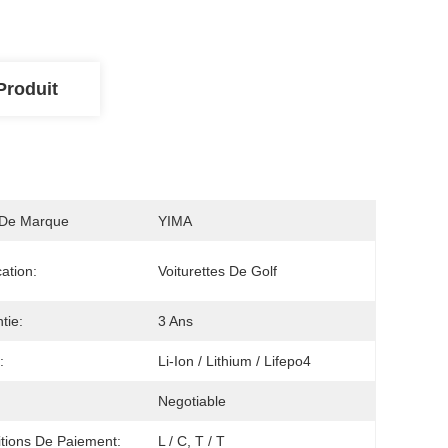
Produit
De Marque
YIMA
cation:
Voiturettes De Golf
tie:
3 Ans
:
Li-Ion / Lithium / Lifepo4
Negotiable
tions De Paiement:
L / C, T / T