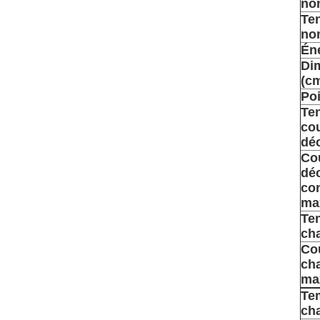
no
Te
no
Én
Di
(c
Po
Te
co
dé
Co
dé
co
ma
Te
cha
Co
ch
ma
Te
ch