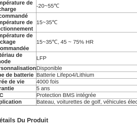
mpérature de
-20~55
℃
charge
commandé
mpérature de
15~35
℃
nctionnement
mpérature de
ockage
15~35
℃
, 45 ~ 75% HR
commandée
tériau de
LFP
node
rsonnalisation
Disponible
e de batterie
Batterie Lifepo4/Lithium
ée de vie
4000 fois
rantie
5 ans
C
Protection BMS intégrée
lication
Bateau, voiturettes de golf, véhicules élec
étails Du Produit