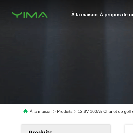
À la maison
À propos de n
À la maison
>
Produits
>
12.8V 100Ah Chariot de golf é
Produits