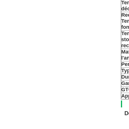
Te
dé
Re
Te
fo
Te
st
re
Ma
l'a
Pe
Typ
Dur
Ga
GT
App
D