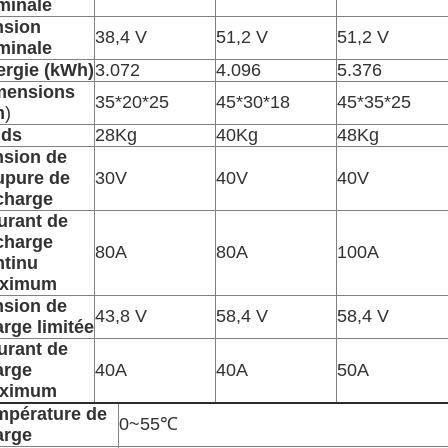
minale
nsion
38,4 V
51,2 V
51,2 V
minale
ergie (kWh)
3.072
4.096
5.376
mensions
35*20*25
45*30*18
45*35*25
m
)
ids
28Kg
40Kg
48Kg
nsion de
upure de
30V
40V
40V
charge
urant de
charge
80A
80A
100A
ntinu
ximum
nsion de
43,8 V
58,4 V
58,4 V
rge limitée
urant de
arge
40A
40A
50A
ximum
mpérature de
0~55
℃
arge