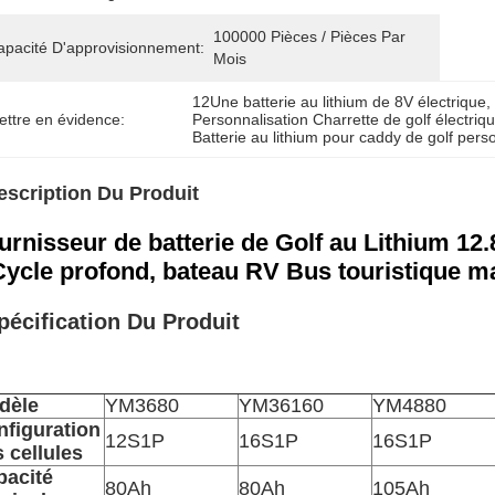
100000 Pièces / Pièces Par 
apacité D'approvisionnement:
Mois
12Une batterie au lithium de 8V électrique
,
ettre en évidence:
Personnalisation Charrette de golf électriqu
Batterie au lithium pour caddy de golf pers
escription Du Produit
urnisseur de batterie de Golf au Lithium 12.
Cycle profond, bateau RV Bus touristique m
pécification Du Produit
dèle
YM3680
YM36160
YM4880
nfiguration
12S1P
16S1P
16S1P
 cellules
pacité
80Ah
80Ah
105Ah