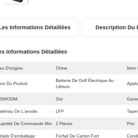
Les Informations Détaillées
Description Du 
es Informations Détaillées
eu D'origine
Chine
Nom 
Batterie De Golf Électrique Au 
om Du Produit:
Appli
Lithium
EM/ODM:
Oui
Garan
atériau De L'anode:
LFP
Taper
uantité De Commande Min:
2 Pièces
Prix:
tails D'emballage:
Forfait De Carton Fort
Condi