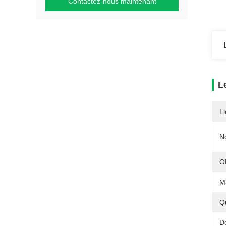
Contactez-nous maintenant
L
Li
N
O
M
Q
Dé