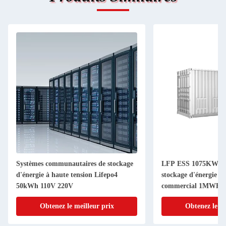
Systèmes communautaires de stockage
LFP ESS 1075KWH S
d'énergie à haute tension Lifepo4
stockage d'énergie in
50kWh 110V 220V
commercial 1MWH
Obtenez le meilleur prix
Obtenez le me