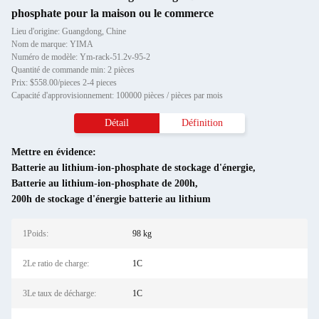
phosphate pour la maison ou le commerce
Lieu d'origine: Guangdong, Chine
Nom de marque: YIMA
Numéro de modèle: Ym-rack-51.2v-95-2
Quantité de commande min: 2 pièces
Prix: $558.00/pieces 2-4 pieces
Capacité d'approvisionnement: 100000 pièces / pièces par mois
Détail
Définition
Mettre en évidence:
Batterie au lithium-ion-phosphate de stockage d'énergie
,
Batterie au lithium-ion-phosphate de 200h
,
200h de stockage d'énergie batterie au lithium
1Poids:
98 kg
2Le ratio de charge:
1C
3Le taux de décharge:
1C