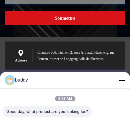
Soumettre
Chambre 306, bâtiment 2, zone A, Jinxiu Huacheng, rue
Bantian, district de Longgang, ville de Shenzhen
Adresse
buddy
info@yimabattery.com
E-mail
2:53 AM
Good day, what product are you looking for?
0086-186-0307-8982
Téléphone