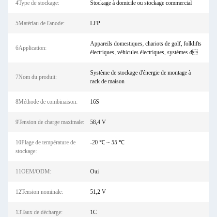
4Type de stockage:
Stockage à domicile ou stockage commercial
5Matériau de l'anode:
LFP
Appareils domestiques, chariots de golf, folklifts
6Application:
électriques, véhicules électriques, systèmes d
Système de stockage d'énergie de montage à
7Nom du produit:
rack de maison
8Méthode de combinaison:
16S
9Tension de charge maximale:
58,4 V
10Plage de température de
-20 ℃ ~ 55 ℃
stockage:
11OEM/ODM:
Oui
12Tension nominale:
51,2 V
13Taux de décharge:
1C