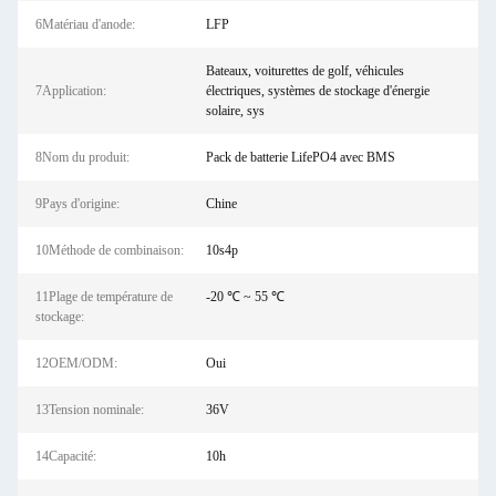
6Matériau d'anode:
LFP
Bateaux, voiturettes de golf, véhicules
7Application:
électriques, systèmes de stockage d'énergie
solaire, sys
8Nom du produit:
Pack de batterie LifePO4 avec BMS
9Pays d'origine:
Chine
10Méthode de combinaison:
10s4p
11Plage de température de
-20 ℃ ~ 55 ℃
stockage:
12OEM/ODM:
Oui
13Tension nominale:
36V
14Capacité:
10h