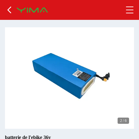
2
/
6
batterie de l'ebike 36v