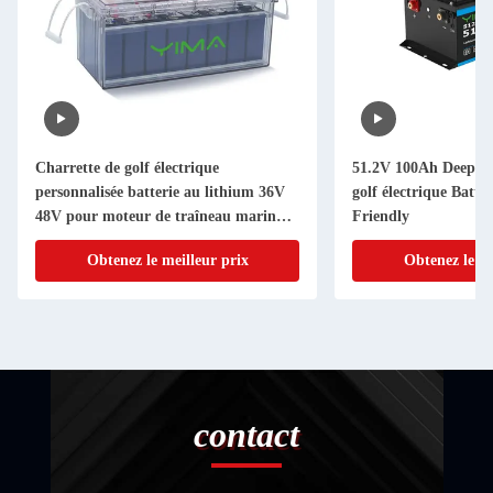
Charrette de golf électrique
51.2V 100Ah Deep Cy
personnalisée batterie au lithium 36V
golf électrique Batte
48V pour moteur de traîneau marin
Friendly
RV
Obtenez le meilleur prix
Obtenez le me
contact