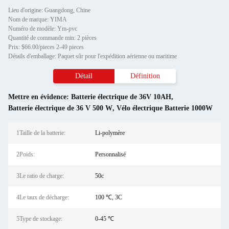
Lieu d'origine: Guangdong, Chine
Nom de marque: YIMA
Numéro de modèle: Ym-pvc
Quantité de commande min: 2 pièces
Prix: $66.00/pieces 2-49 pieces
Détails d'emballage: Paquet sûr pour l'expédition aérienne ou maritime
Détail
Définition
Mettre en évidence:
Batterie électrique de 36V 10AH
,
Batterie électrique de 36 V 500 W
,
Vélo électrique Batterie 1000W
1Taille de la batterie:
Li-polymère
2Poids:
Personnalisé
3Le ratio de charge:
50c
4Le taux de décharge:
100 ℃, 3C
5Type de stockage:
0-45 ℃