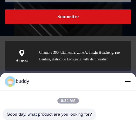
Soumettre
Chambre 306, bâtiment 2, zone A, Jinxiu Huacheng, rue
Bantian, district de Longgang, ville de Shenzhen
Adresse
buddy
info@yimabattery.com
E-mail
8:34 AM
Good day, what product are you looking for?
0086-186-0307-8982
Téléphone